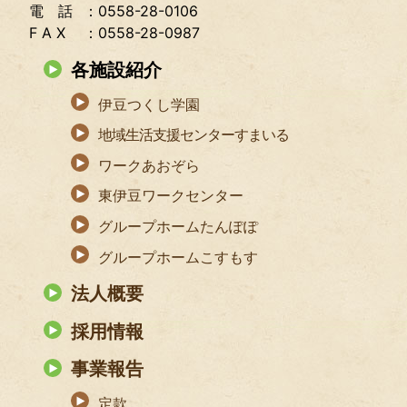
電 話
：0558-28-0106
F A X
：0558-28-0987
各施設紹介
伊豆つくし学園
地域生活支援センターすまいる
ワークあおぞら
東伊豆ワークセンター
グループホームたんぽぽ
グループホームこすもす
法人概要
採用情報
事業報告
定款